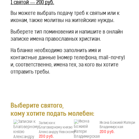
1 святой — 200 руб.
АРХАНГЕЛУ МИХАИЛУ
МАТРОНЕ МОСКОВСКОЙ
Вы можете выбрать подачу треб к святым или к
иконам, также молитвы на житейские нужды.
СПИРИДОНУ ТРИМИФУНТСКОМУ
ИКОНЕ НЕУПИВАЕМАЯ ЧАША
Выберете тип поминовения и напишите в онлайн
записке имена православных христиан.
ПЕТРУ И ФЕВРОНИИ
ВРАЧУ ДУШ И ТЕЛЕС
На бланке необходимо заполнить имя и
ИКОНЕ БОЖИЕЙ МАТЕРИ
контактные данные (номер телефона, mail-почту)
и, соответственно, имена тех, за кого вы хотите
КОНТАКТЫ
отправить требы.
ХРАМЫ
СВЯТИТЕЛЬ СПИРИДОН
ИМЕННОЙ КИРПИЧИК
ТРИМФУНТСКИЙ
ОТЗЫВЫ
Выберите святого,
Этот святой считается покровителем ищущих работу.
НАШ TELEGRAM
8-905-342-11-50
Помогает он и тем, кто находится в положении финансовых
кому хотите подать молебен:
21VH@MAIL.RU
трудностей. Потому что во время своей земной жизни
Икона Божией Матери
Записки к
святитель помогал бедным.
Владимирская
Благоверному князю
200 руб.
Александру Невскому
Но в то же время святой не раз давал понять, как вредна
200 руб.
страсть сребролюбия. Однажды у него попросил взаймы