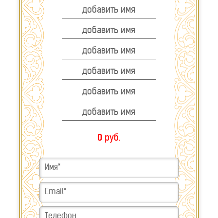
Также заказывают молебен о работе и, чтобы взяли на
хорошую должность мученику Трифону. Молебен о хорошей
работе можно заказать Ангелу Хранителю и своему святому.
Сделать это можно на нашем сайте.
Молебен о помощи в работе заказывают также Пресвятой
Богородице. Если есть неприятности от начальника,
заказывают молебен о благополучии на работе. Если
коснулось сокращение, здесь можно заказать молебен на
новую работу.
0
руб.