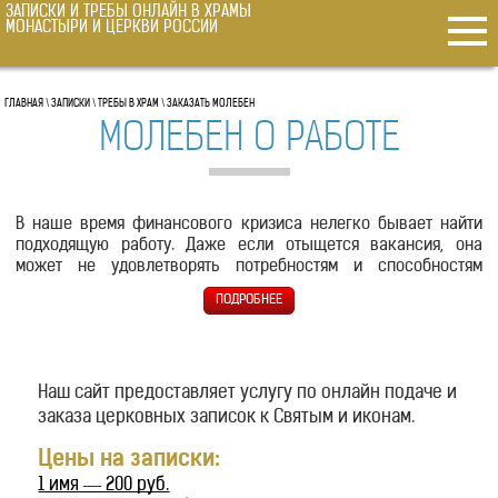
ЗАПИСКИ И ТРЕБЫ ОНЛАЙН В ХРАМЫ
ГЛАВНАЯ
МОНАСТЫРИ И ЦЕРКВИ РОССИИ
МОЛЕБНЫ В ХРАМ
ПОСТАВИТЬ СВЕЧКУ ОНЛАЙН
ГЛАВНАЯ
\
ЗАПИСКИ
\
ТРЕБЫ В ХРАМ
\
ЗАКАЗАТЬ МОЛЕБЕН
О ЗДРАВИИ
МОЛЕБЕН О РАБОТЕ
ОБ УСОПШИХ
О ВОИНЕ
О РОДАХ
В наше время финансового кризиса нелегко бывает найти
подходящую работу. Даже если отыщется вакансия, она
СОРОКОУСТ О ЗДРАВСТВУЮЩИХ
может не удовлетворять потребностям и способностям
ПСАЛТЫРЬ
человека. Или доход будет далеким от запросов. В таком
случае можно попросить помощи у Всевышних. Поможет в
ЗА УСПЕШНУЮ СДАЧУ ЭКЗАМЕНА
этом случае молебен о поиске работы.
О ЖИТЕЙСКИХ НУЖДАХ
ПАНИХИДА
Наш сайт предоставляет услугу по онлайн подаче и
ЗАПИСКИ
заказа церковных записок к Cвятым и иконам.
К ИИСУСУ ХРИСТУ
Цены на записки:
К НИКОЛАЮ ЧУДОТВОРЦУ
1 имя — 200 руб.