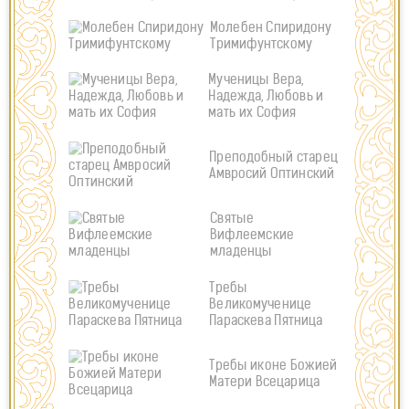
Молебен Спиридону
Тримифунтскому
Мученицы Вера,
Надежда, Любовь и
мать их София
Преподобный старец
Амвросий Оптинский
Святые
Вифлеемские
младенцы
Требы
Великомученице
Параскева Пятница
Требы иконе Божией
Матери Всецарица