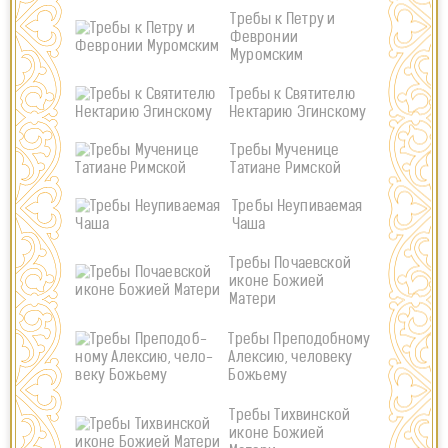
Требы к Петру и
Февронии
Муромским
Требы к Святителю
Нектарию Эгинскому
Требы Мученице
Татиане Римской
Требы Неупиваемая
Чаша
Требы Почаевской
иконе Божией
Матери
Требы Пре­по­доб­ному
Алек­сию, че­ло­веку
Бо­жьему
Требы Тихвинской
иконе Божией