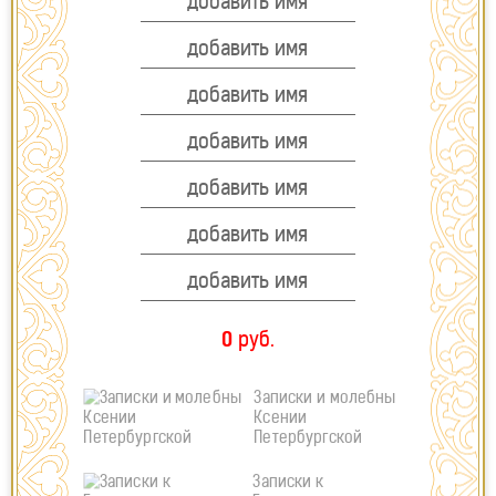
АРХАНГЕЛУ МИХАИЛУ
МАТРОНЕ МОСКОВСКОЙ
СПИРИДОНУ ТРИМИФУНТСКОМУ
ИКОНЕ НЕУПИВАЕМАЯ ЧАША
ПЕТРУ И ФЕВРОНИИ
ВРАЧУ ДУШ И ТЕЛЕС
ИКОНЕ БОЖИЕЙ МАТЕРИ
КОНТАКТЫ
ХРАМЫ
ИМЕННОЙ КИРПИЧИК
ОТЗЫВЫ
0
руб.
НАШ TELEGRAM
8-905-342-11-50
Записки и молебны
Ксении
21VH@MAIL.RU
Петербургской
Записки к