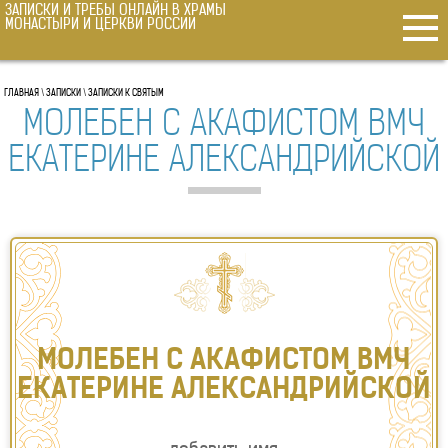
ЗАПИСКИ И ТРЕБЫ ОНЛАЙН В ХРАМЫ
ГЛАВНАЯ
МОНАСТЫРИ И ЦЕРКВИ РОССИИ
МОЛЕБНЫ В ХРАМ
ПОСТАВИТЬ СВЕЧКУ ОНЛАЙН
ГЛАВНАЯ
\
ЗАПИСКИ
\
ЗАПИСКИ К СВЯТЫМ
О ЗДРАВИИ
МОЛЕБЕН С АКАФИСТОМ ВМЧ
ОБ УСОПШИХ
ЕКАТЕРИНЕ АЛЕКСАНДРИЙСКОЙ
О ВОИНЕ
О РОДАХ
СОРОКОУСТ О ЗДРАВСТВУЮЩИХ
ПСАЛТЫРЬ
ЗА УСПЕШНУЮ СДАЧУ ЭКЗАМЕНА
О ЖИТЕЙСКИХ НУЖДАХ
ПАНИХИДА
МОЛЕБЕН С АКАФИСТОМ ВМЧ
ЗАПИСКИ
ЕКАТЕРИНЕ АЛЕКСАНДРИЙСКОЙ
К ИИСУСУ ХРИСТУ
К НИКОЛАЮ ЧУДОТВОРЦУ