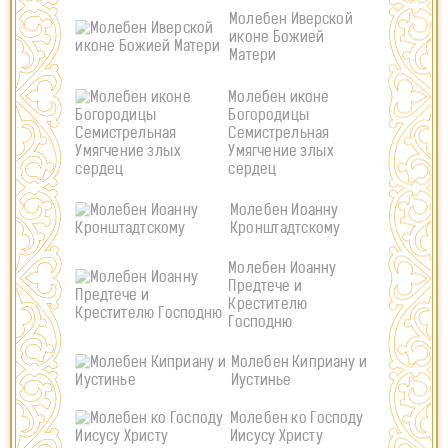
Молебен Иверской
иконе Божией
Матери
Молебен иконе
Богородицы
Семистрельная
Умягчение злых
сердец
Молебен Иоанну
Кронштадтскому
Молебен Иоанну
Предтече и
Крестителю
Господню
Молебен Киприану и
Иустинье
Молебен ко Господу
Иисусу Христу