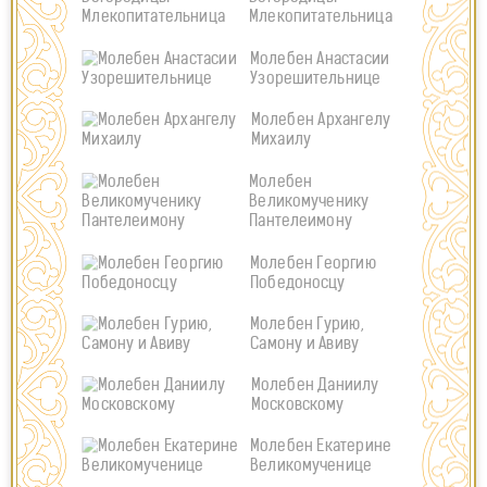
Млекопитательница
Молебен Анастасии
Узорешительнице
Молебен Архангелу
Михаилу
Молебен
Великомученику
Пантелеимону
Молебен Георгию
Победоносцу
Молебен Гурию,
Самону и Авиву
Молебен Даниилу
Московскому
Молебен Екатерине
Великомученице