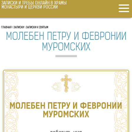
ЗАПИСКИ И ТРЕБЫ ОНЛАЙН В ХРАМЫ
ГЛАВНАЯ
МОНАСТЫРИ И ЦЕРКВИ РОССИИ
МОЛЕБНЫ В ХРАМ
ПОСТАВИТЬ СВЕЧКУ ОНЛАЙН
ГЛАВНАЯ
\
ЗАПИСКИ
\
ЗАПИСКИ К СВЯТЫМ
О ЗДРАВИИ
МОЛЕБЕН ПЕТРУ И ФЕВРОНИИ
ОБ УСОПШИХ
МУРОМСКИХ
О ВОИНЕ
О РОДАХ
СОРОКОУСТ О ЗДРАВСТВУЮЩИХ
ПСАЛТЫРЬ
ЗА УСПЕШНУЮ СДАЧУ ЭКЗАМЕНА
О ЖИТЕЙСКИХ НУЖДАХ
ПАНИХИДА
МОЛЕБЕН ПЕТРУ И ФЕВРОНИИ
ЗАПИСКИ
МУРОМСКИХ
К ИИСУСУ ХРИСТУ
К НИКОЛАЮ ЧУДОТВОРЦУ