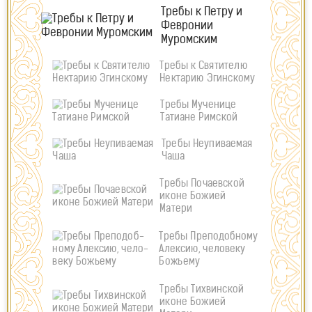
Требы к Петру и
Февронии
Муромским
Требы к Святителю
Нектарию Эгинскому
Требы Мученице
Татиане Римской
Требы Неупиваемая
Чаша
Требы Почаевской
иконе Божией
Матери
Требы Пре­по­доб­ному
Алек­сию, че­ло­веку
Бо­жьему
Требы Тихвинской
иконе Божией