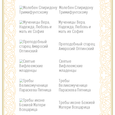
Молебен Спиридону
Тримифунтскому
Мученицы Вера,
Надежда, Любовь и
мать их София
Преподобный старец
Амвросий Оптинский
Святые
Вифлеемские
младенцы
Требы
Великомученице
Параскева Пятница
Требы иконе Божией
Матери Всецарица