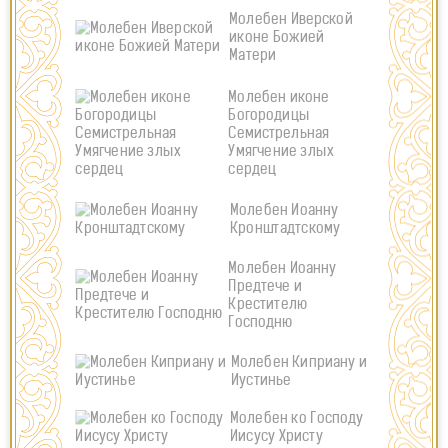
Молебен Иверской
иконе Божией
Матери
Молебен иконе
Богородицы
Семистрельная
Умягчение злых
сердец
Молебен Иоанну
Кронштадтскому
Молебен Иоанну
Предтече и
Крестителю
Господню
Молебен Киприану и
Иустинье
Молебен ко Господу
Иисусу Христу