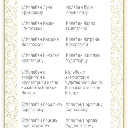
Молебен Луке
Крымскому
Молебен Марии
Египетской
Молебен Матроне
Московской
Молебен Николаю
Чудотворцу
Молебен с
акафистом к
Чудотворной иконе
Казанской Божьей
Матери
Молебен Серафиму
Саровскому
Молебен Сергию
Радонежскому