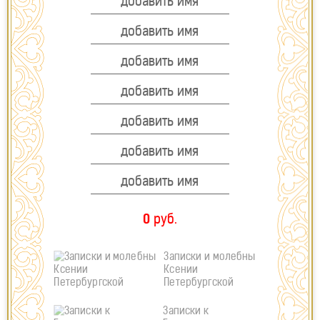
АРХАНГЕЛУ МИХАИЛУ
МАТРОНЕ МОСКОВСКОЙ
СПИРИДОНУ ТРИМИФУНТСКОМУ
ИКОНЕ НЕУПИВАЕМАЯ ЧАША
ПЕТРУ И ФЕВРОНИИ
ВРАЧУ ДУШ И ТЕЛЕС
ИКОНЕ БОЖИЕЙ МАТЕРИ
КОНТАКТЫ
ХРАМЫ
ИМЕННОЙ КИРПИЧИК
ОТЗЫВЫ
0
руб.
НАШ TELEGRAM
8-905-342-11-50
Записки и молебны
Ксении
21VH@MAIL.RU
Петербургской
Записки к