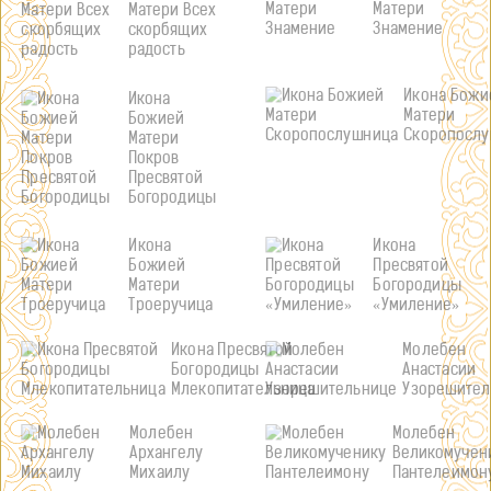
Матери
Матери Всех
Знамение
скорбящих
радость
Икона Божи
Икона
Матери
Божией
Скоропосл
Матери
Покров
Пресвятой
Богородицы
Икона
Икона
Божией
Пресвятой
Матери
Богородицы
Троеручица
«Умиление»
Икона Пресвятой
Молебен
Богородицы
Анастасии
Млекопитательница
Узорешител
Молебен
Молебен
Архангелу
Великомучен
Михаилу
Пантелеимон