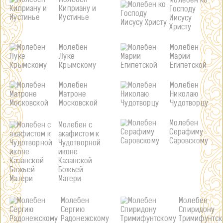
Молебен
Молебен ко
Киприану и
Господу
Иустинье
Иисусу
Христу
Молебен
Молебен
Луке
Марии
Крымскому
Египетской
Молебен
Молебен
Матроне
Николаю
Московской
Чудотворцу
Молебен
Молебен с
Серафиму
акафистом к
Саровскому
Чудотворной
иконе
Казанской
Божьей
Матери
Молебен
Молебен
Сергию
Спиридону
Радонежскому
Тримифунтск