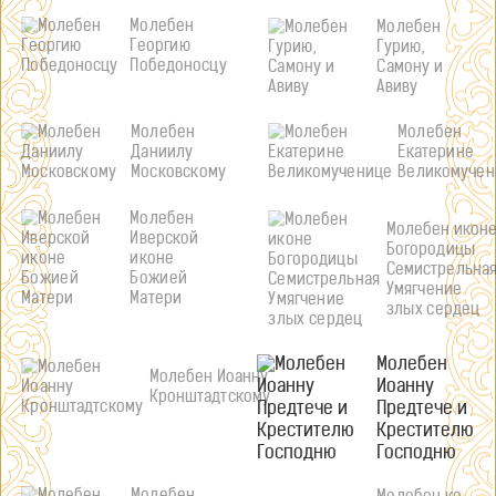
Молебен
Молебен
Георгию
Гурию,
Победоносцу
Самону и
Авиву
Молебен
Молебен
Даниилу
Екатерине
Московскому
Великомучен
Молебен
Молебен икон
Иверской
Богородицы
иконе
Семистрельна
Божией
Умягчение
Матери
злых сердец
Молебен
Молебен Иоанну
Иоанну
Кронштадтскому
Предтече и
Крестителю
Господню