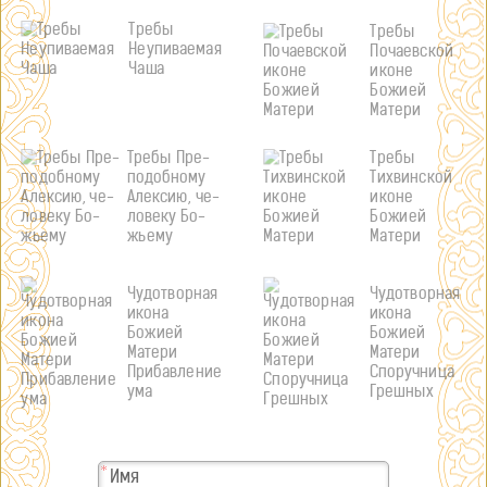
Требы
Требы
Неупиваемая
Почаевской
Чаша
иконе
Божией
Матери
Требы Пре­
Требы
по­доб­ному
Тихвинской
Алек­сию, че­
иконе
ло­веку Бо­
Божией
жьему
Матери
Чудотворная
Чудотворная
икона
икона
Божией
Божией
Матери
Матери
Прибавление
Споручница
ума
Грешных