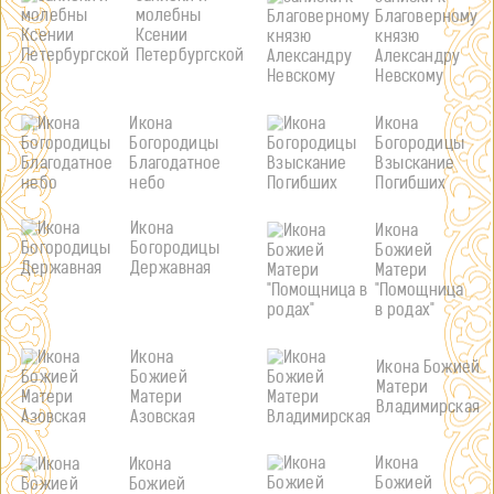
молебны
Благоверному
Ксении
князю
Петербургской
Александру
Невскому
Икона
Икона
Богородицы
Богородицы
Благодатное
Взыскание
небо
Погибших
Икона
Икона
Богородицы
Божией
Державная
Матери
"Помощница
в родах"
Икона
Икона Божией
Божией
Матери
Матери
Владимирская
Азовская
Икона
Икона
Божией
Божией