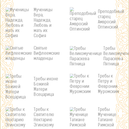
Мученицы
Преподобный
Вера,
старец
Надежда,
Амвросий
Любовь и
Оптинский
мать их
София
Святые
Требы
Вифлеемские
Великомучен
младенцы
Параскева
Пятница
Требы к
Требы иконе
Петру и
Божией
Февронии
Матери
Муромским
Всецарица
Требы к
Требы
Святителю
Мученице
Нектарию
Татиане
Эгинскому
Римской