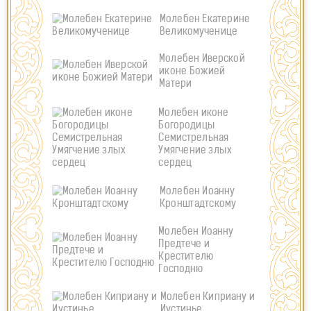
Молебен Екатерине
Великомученице
Молебен Иверской
иконе Божией
Матери
Молебен иконе
Богородицы
Семистрельная
Умягчение злых
сердец
Молебен Иоанну
Кронштадтскому
Молебен Иоанну
Предтече и
Крестителю
Господню
Молебен Киприану и
Иустинье