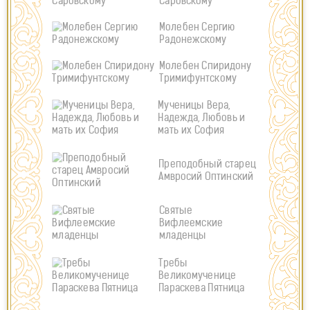
Саровскому
Молебен Сергию
Радонежскому
Молебен Спиридону
Тримифунтскому
Мученицы Вера,
Надежда, Любовь и
мать их София
Преподобный старец
Амвросий Оптинский
Святые
Вифлеемские
младенцы
Требы
Великомученице
Параскева Пятница