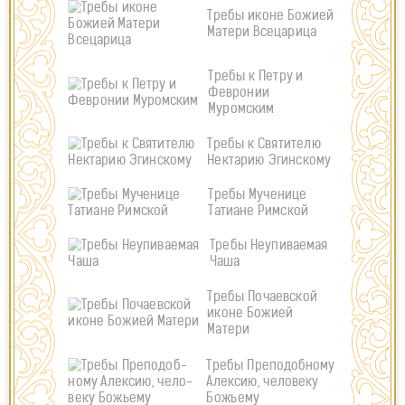
Требы иконе Божией
Матери Всецарица
Требы к Петру и
Февронии
Муромским
Требы к Святителю
Нектарию Эгинскому
Требы Мученице
Татиане Римской
Требы Неупиваемая
Чаша
Требы Почаевской
иконе Божией
Матери
Требы Пре­по­доб­ному
Алек­сию, че­ло­веку
Бо­жьему