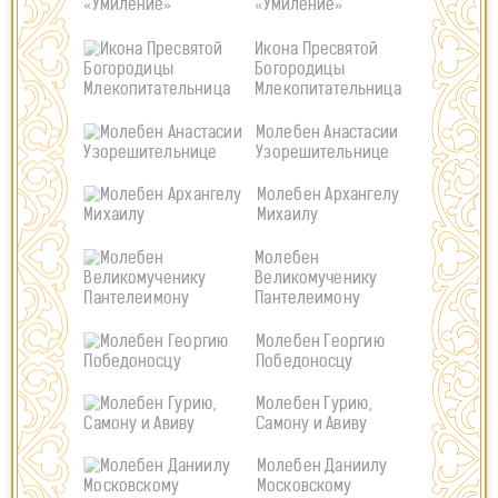
«Умиление»
Икона Пресвятой
Богородицы
Млекопитательница
Молебен Анастасии
Узорешительнице
Молебен Архангелу
Михаилу
Молебен
Великомученику
Пантелеимону
Молебен Георгию
Победоносцу
Молебен Гурию,
Самону и Авиву
Молебен Даниилу
Московскому